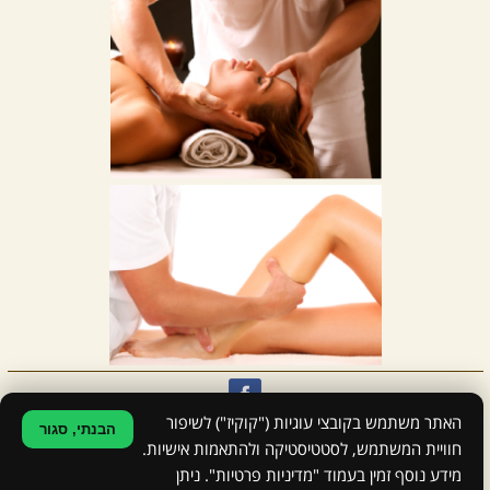
האתר משתמש בקובצי עוגיות ("קוקיז") לשיפור
הבנתי, סגור
אודי שובלי - טיפול לגוף, פינוק לנפש
| טלפון: 054-2394955
חוויית המשתמש, לסטטיסטיקה ולהתאמות אישיות.
|
הצהרת נגישות
|
מדיניות פרטיות
מידע נוסף זמין בעמוד "מדיניות פרטיות". ניתן