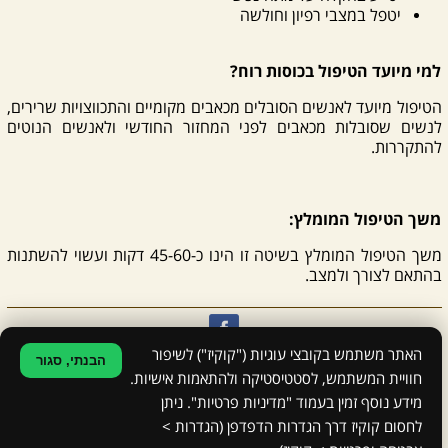
יטפל במצבי רפיון וחולשה
למי מיועד הטיפול בכוסות רוח?
הטיפול מיועד לאנשים הסובלים מכאבים מקומיים והתכווצויות שרירים,
לנשים שסובלות מכאבים לפני המחזור החודשי ולאנשים הנוטים
להתקררות.
משך הטיפול המומלץ:
משך הטיפול המומלץ בשיטה זו הינו כ-45-60 דקות ועשוי להשתנות
בהתאם לצורך ולמצב.
האתר משתמש בקובצי עוגיות ("קוקיז") לשיפור
הבנתי, סגור
אודי שובלי - טיפול לגוף, פינוק לנפש
| טלפון: 054-2394955
חוויית המשתמש, לסטטיסטיקה ולהתאמות אישיות.
|
הצהרת נגישות
|
מדיניות פרטיות
מידע נוסף זמין בעמוד "מדיניות פרטיות". ניתן
כתיבה שיווקית: דפנה מור
לחסום קוקיז דרך הגדרות הדפדפן (הגדרות >
הקמת אתרים