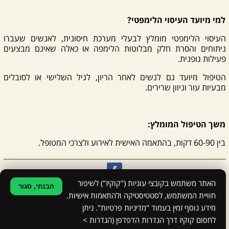
למי מיועד העיסוי הלימפטי?
העיסוי הלימפטי מומלץ לבעלי מערכת חיסונית, לאנשים שעברו
ניתוחים והסרת חלק מבלוטות הלימפה או כאלה שאינם מבצעים
פעילות גופנית.
הטיפול מיועד גם לנשים לאחר הריון, לגיל השלישי או לסובלים
מבעיות עור וניוון שרירים.
משך הטיפול המומלץ:
בין 60-90 דקות, בהתאמה האישית לאירוע ולצרכי המטופל.
האתר משתמש בקובצי עוגיות ("קוקיז") לשיפור
הבנתי, סגור
אודי שובלי - טיפול לגוף, פינוק לנפש
| טלפון: 054-2394955
חוויית המשתמש, לסטטיסטיקה ולהתאמות אישיות.
|
הצהרת נגישות
|
מדיניות פרטיות
מידע נוסף זמין בעמוד "מדיניות פרטיות". ניתן
כתיבה שיווקית: דפנה מור
לחסום קוקיז דרך הגדרות הדפדפן (הגדרות >