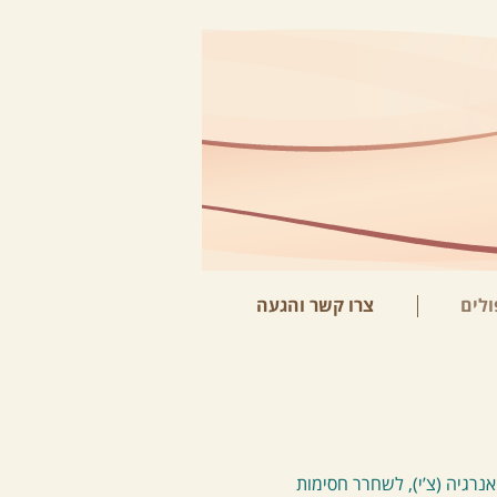
ולים
צרו קשר והגעה
נרגיה (צ’י), לשחרר חסימות