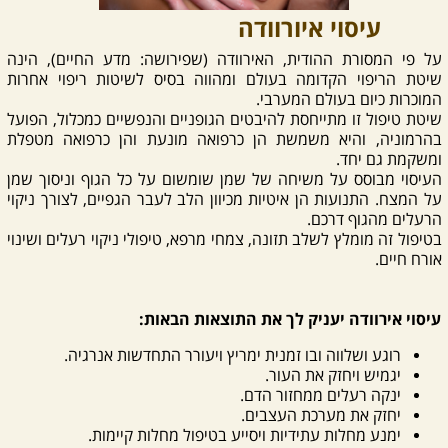
עיסוי איורוודה
על פי המסורת ההודית, האירוודה (שפירושה: מדע החיים), הינה
שיטת הריפוי הקדומה בעולם ומהווה בסיס לשיטות ריפוי אחרות
המוכרות כיום בעולם המערבי.
שיטת טיפול זו מתייחסת להיבטים הגופניים והנפשיים כמכלול, הפועל
בהרמוניה, והיא משמשת הן כרפואה מונעת והן כרפואה מטפלת
ומשקמת גם יחד.
העיסוי מבוסס על משיחה של שמן שומשום על כל הגוף וניסוך שמן
על המצח. התנועות הן איטיות מכיוון הלב לעבר הגפיים, לצורך ניקוי
הרעלים מהגוף דרכם.
בטיפול זה מומלץ לשלב תזונה, צמחי מרפא, טיפולי ניקוי רעלים ושינוי
אורח חיים.
עיסוי אירוודה יעניק לך את התוצאות הבאות:
רוגע ושלווה ובו זמנית ימריץ ויעורר התחדשות אנרגיה.
יגמיש ויחזק את העור.
ינקה רעלים ממחזור הדם.
יחזק את מערכת העצבים.
ימנע מחלות עתידיות ויסייע בטיפול מחלות קיימות.