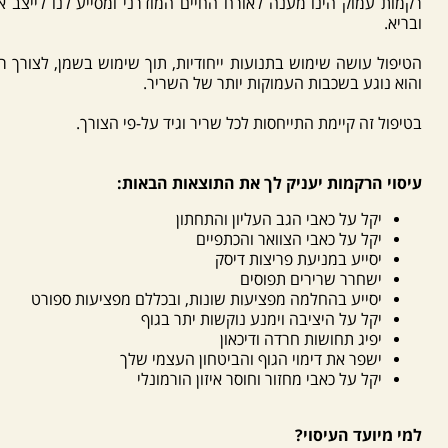
רקמות עמוק הינו מענה לאורח החיים המודרני ומסייע לנו לייצב 
ובריא.
הטיפול עושה שימוש בתנועות ייחודיות, תוך שימוש בשמן, לצורך ר
והוא נוגע בשכבות העמוקות יותר של השריר.
בטיפול זה קיימת התייחסות לכל שריר וגיד על-פי הצורך.
עיסוי הרקמות יעניק לך את התוצאות הבאות:
יקל על כאבי הגב העליון והתחתון
יקל על כאבי הצוואר והכתפיים
יסייע במניעת פריצות דיסק
ישחרר שרירים תפוסים
יסייע בהחלמה מפציעות שונות, ובכללם מפציעות ספורט
יקל על היציבה וימנע נוקשות יתר בגוף
יפיג תחושות חרדה ודיכאון
ישפר את דימוי הגוף והביטחון העצמי שלך
יקל על כאבי מחזור וחוסר איזון הורמונלי
למי מיועד העיסוי?